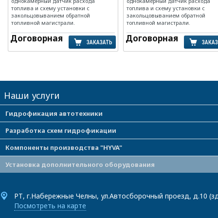
однокамерный датчик расхода
однокамерный датчик расхода
топлива и схему установки с
топлива и схему установки с
закольцовыванием обратной
закольцовыванием обратной
топливной магистрали.
топливной магистрали.
Договорная
Договорная
ЗАКАЗАТЬ
ЗАКА
Наши услуги
Гидрофикация автотехники
Разработка схем гидрофикации
Компоненты производства "HYVA"
Установка дополнительного оборудования
РТ, г.Набережные Челны, ул.Автосборочный проезд, д.10 (
Посмотреть на карте