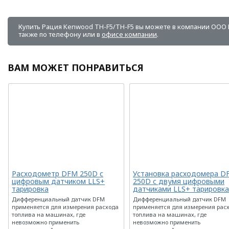
Купить Рация Kenwood TH-F5/TH-F5 вы можете в компании
ООО 
также по телефону или в
офисе компании
.
ВАМ МОЖЕТ ПОНРАВИТЬСЯ
Расходометр DFM 250D с
Установка расходомера D
цифровым датчиком LLS+
250D с двумя цифровыми
тарировка
датчиками LLS+ тарировка
Дифференциальный датчик DFM
Дифференциальный датчик DFM
применяется для измерения расхода
применяется для измерения рас
топлива на машинах, где
топлива на машинах, где
невозможно применить
невозможно применить