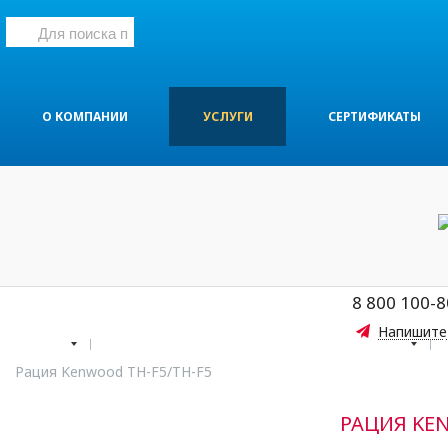
О КОМПАНИИ
УСЛУГИ
СЕРТИФИКАТЫ
8 800 100-8
Напишите
Услуги
Установка дополнительного оборудования
Рация Kenwood TH-F5/TH-F5
РАЦИЯ KEN