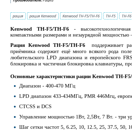
Производитель:
Рицки
рация
рация Kenwood
Kenwood TH-F5/TH-F6
TH-F5
TH-F6
Kenwood TH-F5/
TH-F6
- высокотехнологичная
компактными размерами и незаурядной мощностью –
Рация Kenwood TH-F5/
TH-F6
поддерживает раб
приёмника содержит ещё много всякого рода пол
любительского LPD диапазона и европейского FRS
блокировка и частичная блокировка клавиатуры, пр
Основные характеристики рации Kenwood TH-F5/
Диапазон - 400-470 МГц
LPD диапазон 433-434МГц, PMR 446Мгц, евр
СTCSS и DCS
Управление мощностью 1Вт, 2,5Вт, 7 Вт. - три
Шаг сетки частот 5, 6.25, 10, 12.5, 25, 37.5, 50, 