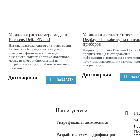
Установка расходомера модели
Установка дисплея Eurosens
Eurosens Delta PN 250
Display F1 в кабину на панель
приборов
Датчики расхода жидкого топлива серии
Eurosens delta предназначены для
Индикатор топлива Eurosens Display 
измерения фактического расхода
предназначен для отображения
дизельного топлива (а также моторного
информации о топливе на расстоянии
масла, печного и биотоплива) на
источника информации (датчика уро
потребителях с двухтрубной топливной
или расхода).
системой.
Договорная
Договорная
ЗАКА
ЗАКАЗАТЬ
Наши услуги
РТ
ул
Гидрофикация автотехники
(з
По
Разработка схем гидрофикации