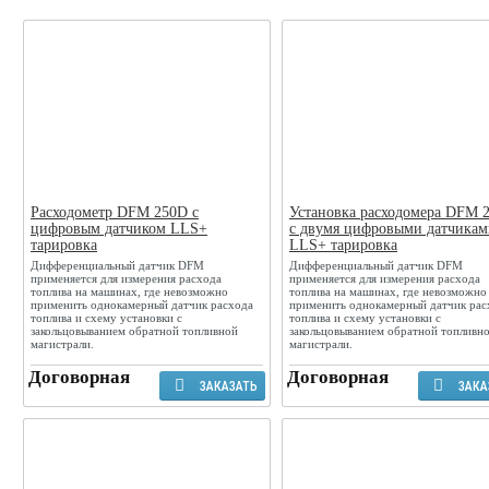
Расходометр DFM 250D с
Установка расходомера DFM 
цифровым датчиком LLS+
с двумя цифровыми датчикам
тарировка
LLS+ тарировка
Дифференциальный датчик DFM
Дифференциальный датчик DFM
применяется для измерения расхода
применяется для измерения расхода
топлива на машинах, где невозможно
топлива на машинах, где невозможно
применить однокамерный датчик расхода
применить однокамерный датчик рас
топлива и схему установки с
топлива и схему установки с
закольцовыванием обратной топливной
закольцовыванием обратной топливн
магистрали.
магистрали.
Договорная
Договорная
ЗАКАЗАТЬ
ЗАКА