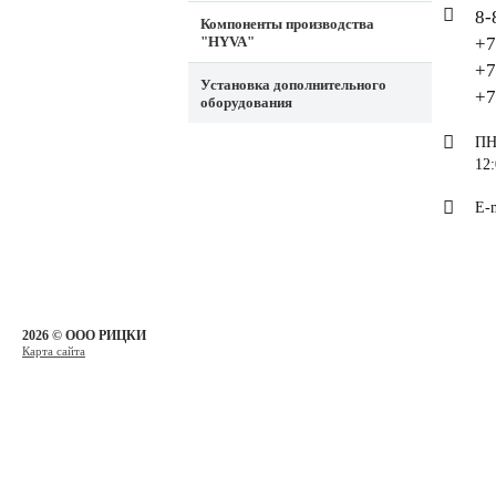
8-
Компоненты производства
"HYVA"
+7
+7
Установка дополнительного
+7
оборудования
ПН
12:
E-m
2026 © ООО РИЦКИ
Карта сайта