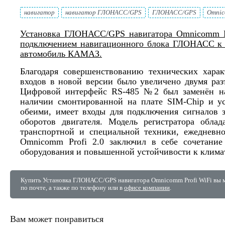
навигатор
навигатор ГЛОНАСС/GPS
ГЛОНАСС/GPS
Omnic
Установка ГЛОНАСС/GPS навигатора Omnicomm Pr
подключением навигационного блока ГЛОНАСС к о
автомобиль КАМАЗ.
Благодаря совершенствованию технических хара
входов в новой версии было увеличено двумя ра
Цифровой интерфейс RS-485 №2 был заменён на
наличии смонтированной на плате SIM-Chip и у
обеими, имеет входы для подключения сигналов 
оборотов двигателя. Модель регистратора обла
транспортной и специальной техники, ежедневн
Omnicomm Profi 2.0 заключил в себе сочетани
оборудования и повышенной устойчивости к клима
Купить Установка ГЛОНАСС/GPS навигатора Omnicomm Profi WiFi вы 
по почте, а также по телефону или в
офисе компании
.
Вам может понравиться