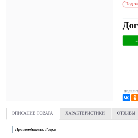
Под за
Дог
З
ПОДЕЛИТ
ОПИСАНИЕ ТОВАРА
ХАРАКТЕРИСТИКИ
ОТЗЫВЫ
Производитель:
Рицки